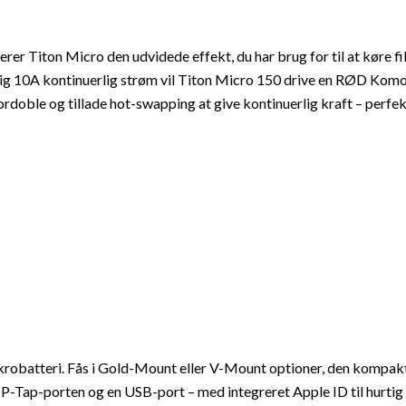
verer Titon Micro den udvidede effekt, du har brug for til at køre 
lig 10A kontinuerlig strøm vil Titon Micro 150 drive en RØD Komod
rdoble og tillade hot-swapping at give kontinuerlig kraft – perfekt
krobatteri. Fås i Gold-Mount eller V-Mount optioner, den kompakt
-Tap-porten og en USB-port – med integreret Apple ID til hurtig 