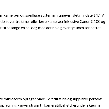
filmkameraer og spejlløse systemer i timevis i det mindste 14,4 V
o i over tre timer eller køre kameraer inklusive Canon C100 og
 til at fange en hel dag med action og eventyr uden for nettet.
e mikroform optager plads i dit tilfælde og supplerer perfekt
opladning – giver strøm til kameratilbehør, herunder skærme,