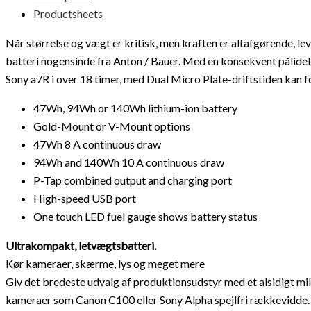
Productsheets
Når størrelse og vægt er kritisk, men kraften er altafgørende, le
batteri nogensinde fra Anton / Bauer. Med en konsekvent pålide
Sony a7R i over 18 timer, med Dual Micro Plate-driftstiden kan fo
47Wh, 94Wh or 140Wh lithium-ion battery
Gold-Mount or V-Mount options
47Wh 8 A continuous draw
94Wh and 140Wh 10 A continuous draw
P-Tap combined output and charging port
High-speed USB port
One touch LED fuel gauge shows battery status
Ultrakompakt, letvægtsbatteri.
Kør kameraer, skærme, lys og meget mere
Giv det bredeste udvalg af produktionsudstyr med et alsidigt mi
kameraer som Canon C100 eller Sony Alpha spejlfri rækkevidde. P