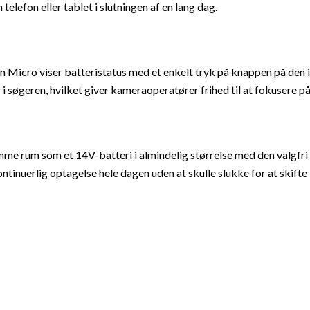
elefon eller tablet i slutningen af ​​en lang dag.
ton Micro viser batteristatus med et enkelt tryk på knappen på de
 i søgeren, hvilket giver kameraoperatører frihed til at fokusere 
me rum som et 14V-batteri i almindelig størrelse med den valgfri 
inuerlig optagelse hele dagen uden at skulle slukke for at skifte 